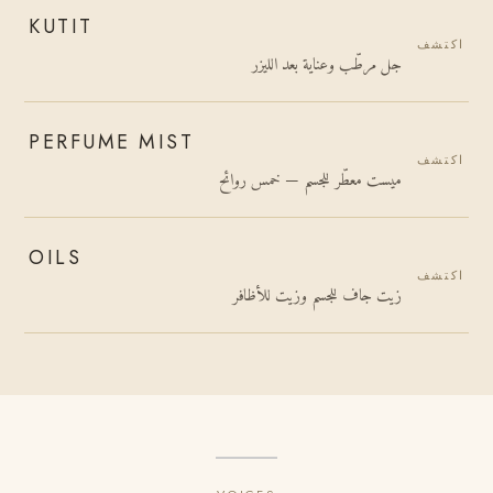
KUTIT
اكتشف
جل مرطّب وعناية بعد الليزر
PERFUME MIST
اكتشف
ميست معطّر للجسم — خمس روائح
OILS
اكتشف
زيت جاف للجسم وزيت للأظافر