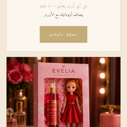
على أي أوردر يعدّي ٨٠٠ جنيه
بيتضاف أوتوماتيك مع الأوردر
تسوّق دلوقتي