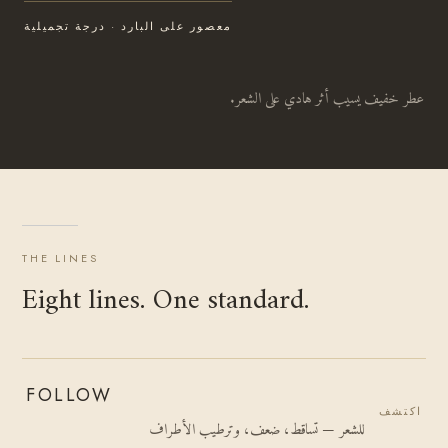
معصور على البارد · درجة تجميلية
عطر خفيف يسيب أثر هادي على الشعر.
THE LINES
Eight lines. One standard.
FOLLOW
اكتشف
للشعر — تساقط، ضعف، وترطيب الأطراف