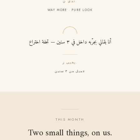
ندى ن.
WAY MORE · PURE LOOK
أنا بقالي بجرّبه داخل في ٣ سنين — تحفة اختراع
يحيى ز.
عميل من ٣ سنين
THIS MONTH
Two small things, on us.