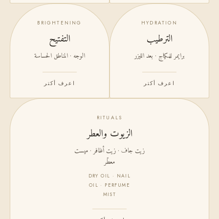
BRIGHTENING
HYDRATION
الترطيب
التفتيح
برايمر للمكياج · بعد الليزر
الوجه · المناطق الحساسة
اعرف أكتر
اعرف أكتر
RITUALS
الزيوت والعطر
زيت جاف · زيت أظافر · ميست
معطّر
DRY OIL · NAIL
OIL · PERFUME
MIST