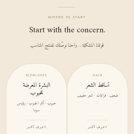
WHERE TO START
Start with the concern.
قوللنا المشكلة… واحنا نوصّلك للمنتج المناسب
BLEMISHES
HAIR
تساقط الشعر
البشرة المعرضة
للحبوب
ضعف · فراغات · شعر خفيف
حبوب · آثار الحبوب · رؤوس
سودا
اعرف أكتر
اعرف أكتر