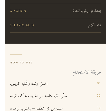
بيحافظ على رطوبة البشرة
GLYCERIN
قوام الكريم
STEARIC ACID
HOW TO USE
طريقة الاستخدام
اغسلي وشك ونشّفيه كويس.
حطّي كمية مناسبة على الحبوب بحركة دائرية.
سيبيه من غير شطف — بيتشرب لوحده.