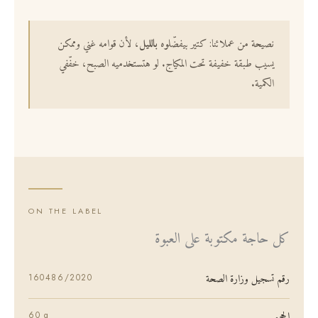
نصيحة من عملائنا: كتير بيفضّلوه
بالليل
، لأن قوامه غني وممكن
يسيب طبقة خفيفة تحت المكياج. لو هتستخدميه الصبح، خفّفي
الكمية.
ON THE LABEL
كل حاجة مكتوبة على العبوة
رقم تسجيل وزارة الصحة
160486/2020
الحجم
60 g