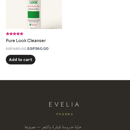
Rated
Pure Look Cleanser
5.00
out of 5
EGP
480.00
EGP
360.00
Add to cart
EVELIA
PHARMA
عناية مدروسة للبشرة والشعر — مصنوعة