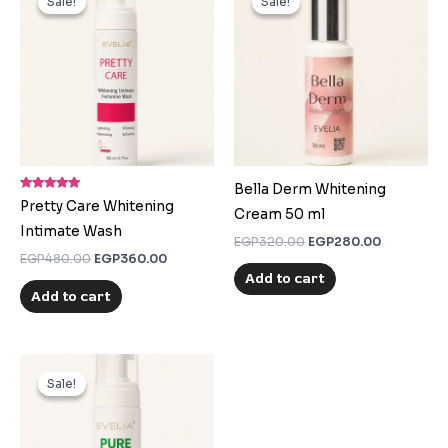
Sale!
Sale!
Sale!
Sale!
was:
is:
was:
is:
EGP480.00.
EGP360.00.
EGP320.00.
EGP280.0
Bella Derm Whitening
Rated
Pretty Care Whitening
5.00
Cream 50 ml
out of 5
Intimate Wash
EGP
320.00
EGP
280.00
EGP
480.00
EGP
360.00
Add to cart
Add to cart
Original
Current
price
price
Sale!
Sale!
was:
is:
EGP480.00.
EGP360.00.