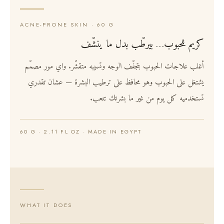
ACNE-PRONE SKIN · 60 G
كريم للحبوب… بيرطّب بدل ما ينشّف
أغلب علاجات الحبوب بتجفّف الوجه وتسيبه متقشّر. واي مور مصمّم
يشتغل على الحبوب وهو محافظ على ترطيب البشرة — عشان تقدري
تستخدميه كل يوم من غير ما بشرتك تتعب.
60 G · 2.11 FL OZ · MADE IN EGYPT
WHAT IT DOES