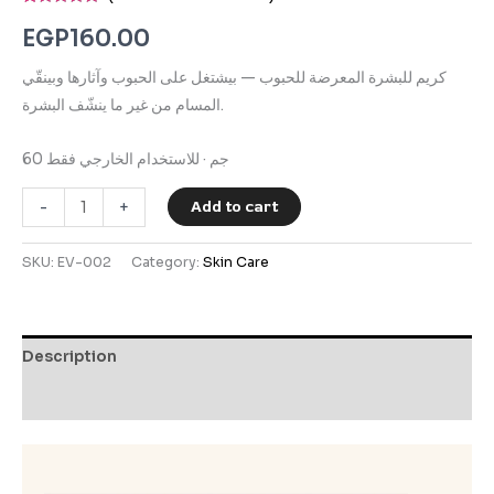
Rated
11
4.91
out of 5
EGP
160.00
based on
customer
ratings
كريم للبشرة المعرضة للحبوب — بيشتغل على الحبوب وآثارها وبينقّي
المسام من غير ما ينشّف البشرة.
60 جم · للاستخدام الخارجي فقط
Add to cart
-
+
SKU:
EV-002
Category:
Skin Care
Description
Reviews (11)