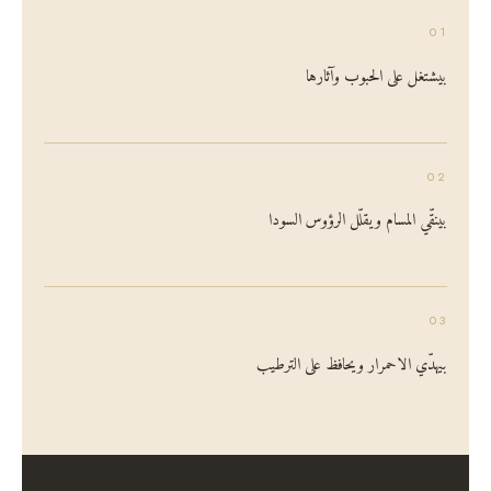
01
بيشتغل على الحبوب وآثارها
02
بينقّي المسام ويقلّل الرؤوس السودا
03
بيهدّي الاحمرار ويحافظ على الترطيب