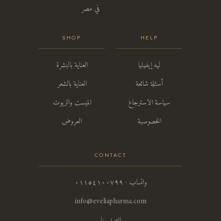
في مصر
SHOP
HELP
ليه إيفيليا
العناية بالبشرة
أسئلة شائعة
العناية بالشعر
سياسة الاسترجاع
الميست والزيوت
الخصوصية
العروض
CONTACT
واتساب · ٠١١٥٤١٠٠٧٩٩
info@eveliapharma.com
اتصل بنا