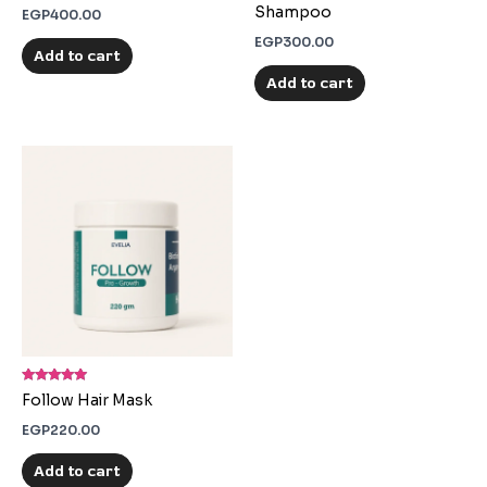
out of 5
out of 5
Shampoo
EGP
400.00
EGP
300.00
Add to cart
Add to cart
Rated
Follow Hair Mask
4.90
out of 5
EGP
220.00
Add to cart