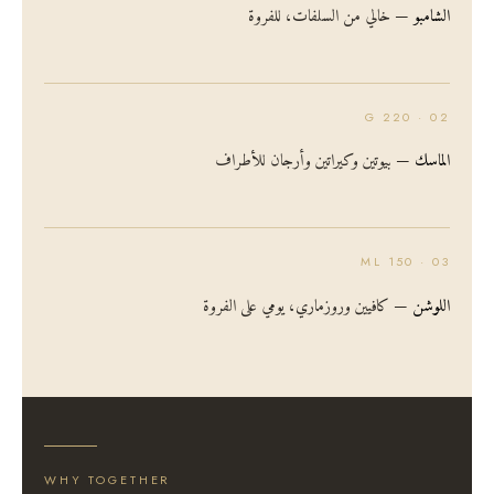
الشامبو
— خالي من السلفات، للفروة
02 · 220 G
الماسك
— بيوتين وكيراتين وأرجان للأطراف
03 · 150 ML
اللوشن
— كافيين وروزماري، يومي على الفروة
WHY TOGETHER