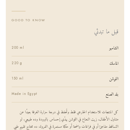
GOOD TO KNOW
قبل ما تبدئي
الشامبو
200 ml
الماسك
220 g
اللوشن
150 ml
بلد الصنع
Made in Egypt
كل المنتجات للاستخدام الخارجي فقط وتُحفظ في درجة حرارة الغرفة بعيدًا عن
متناول الأطفال. زيت النعناع في اللوشن بيدّي إحساس بالبرودة وده طبيعي. لو
التساقط مفاجئ أو في فراغات واضحة أو حكة مستمرة في الفروة، ده محتاج تقييم طبي