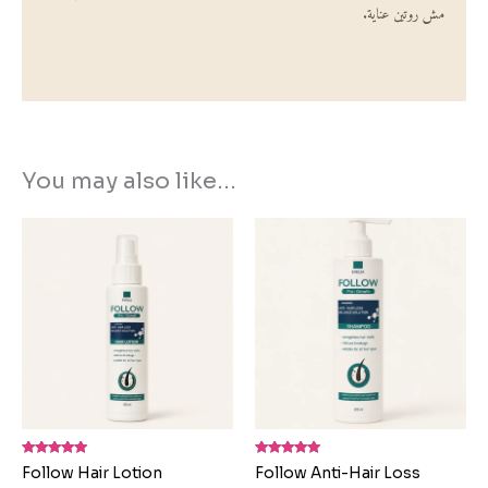
مش روتين عناية.
You may also like…
Rated
Rated
Follow Hair Lotion
Follow Anti-Hair Loss
5.00
4.80