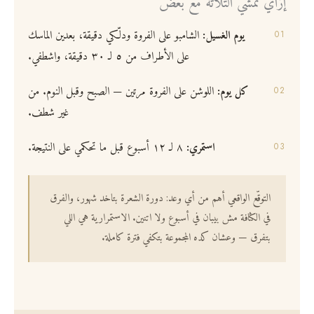
إزاي تمشّي التلاتة مع بعض
يوم الغسيل:
الشامبو على الفروة ودلّكي دقيقة، بعدين الماسك
على الأطراف من ٥ لـ ٣٠ دقيقة، واشطفي.
كل يوم:
اللوشن على الفروة مرتين — الصبح وقبل النوم. من
غير شطف.
استمري:
٨ لـ ١٢ أسبوع قبل ما تحكمي على النتيجة.
التوقّع الواقعي أهم من أي وعد: دورة الشعرة بتاخد شهور، والفرق
في الكثافة مش بيبان في أسبوع ولا اتنين. الاستمرارية هي اللي
بتفرق — وعشان كده المجموعة بتكفي فترة كاملة.