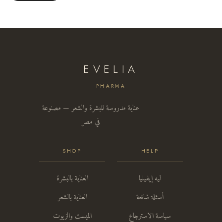
EVELIA
PHARMA
عناية مدروسة للبشرة والشعر — مصنوعة
في مصر
SHOP
HELP
ليه إيفيليا
العناية بالبشرة
أسئلة شائعة
العناية بالشعر
سياسة الاسترجاع
الميست والزيوت