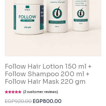
Hair
Mask
220
gm
quantity
Follow Hair Lotion 150 ml +
Follow Shampoo 200 ml +
Follow Hair Mask 220 gm
(
2
customer reviews)
Rated
2
5.00
out of 5
EGP
920.00
EGP
800.00
based on
customer